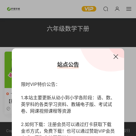
六年级数学下册
站点公告
限时VIP特价公告：
一年级数学上册
高清
1.本站主要更新从幼小到小学各阶段：语、数、
【打印版】小学数学新课标人
英学科的各类学习资料、教辅电子版、考试试
教版应用题天天刷1年级【96
2023-06-15
卷、网课视频课程等资源
页PDF文档】
2.如何下载：注册会员可以通过打卡获取下载
金币方式，免费下载！也可以通过赞助VIP会员
Copyright © 2023 柠檬学堂 版权声明：本站所有资源均收集于网络，版权归