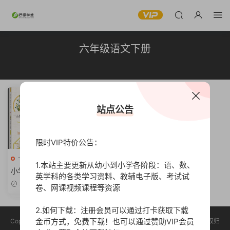
六年级语文下册
站点公告
限时VIP特价公告：
一年级语文上册
高清
1.本站主要更新从幼小到小学各阶段：语、数、
小学生晨读和课后阅读推荐
英学科的各类学习资料、教辅电子版、考试试
《晨诵暮读·小学语文分级朗
2023-06-04
卷、网课视频课程等资源
读》1-6年级全套下载！小学晨
读读本PDF文档可打印
2.如何下载：注册会员可以通过打卡获取下载
金币方式，免费下载！也可以通过赞助VIP会员
Copyright © 2023 柠檬学堂 版权声明：本站所有资源均收集于网络，版权归