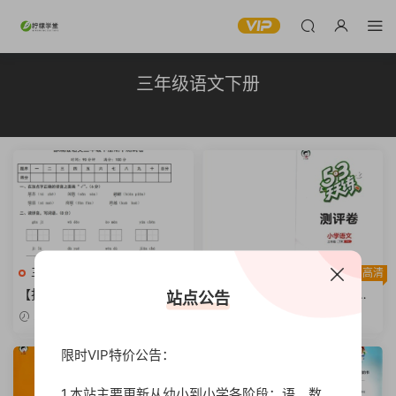
三年级语文下册
三年级语文下册
高清
三年级语文下册
高清
【打印版】【精品】部编版语
【打印版】2023新版 53天天
站点公告
文三年级下册期中测试卷（含
练测评卷 三年级下册语文 测评
2023-07-28
2023-07-23
答案）【6页DOC文档】
卷+答案 电子版 【 25页PDF文
档】
限时VIP特价公告：
1.本站主要更新从幼小到小学各阶段：语、数、