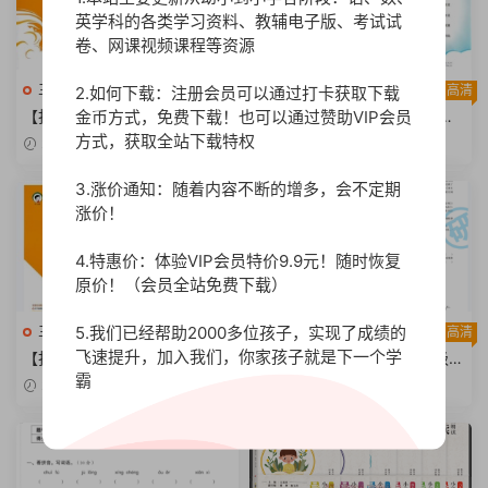
英学科的各类学习资料、教辅电子版、考试试
卷、网课视频课程等资源
三年级语文下册
高清
三年级语文下册
高清
2.如何下载：注册会员可以通过打卡获取下载
金币方式，免费下载！也可以通过赞助VIP会员
【打印版】2023新版 53天天
【打印版】2023新版 53天天
练课堂笔记 三年级下册部编人
练练习卷 试题卷 三年级下册语
方式，获取全站下载特权
2023-07-23
2023-07-23
教版语文 课堂笔记 电子版 【5
文 电子版 【125页PDF文档】
8页PDF文档】
3.涨价通知：随着内容不断的增多，会不定期
涨价！
4.特惠价：体验VIP会员特价9.9元！随时恢复
原价！（会员全站免费下载）
5.我们已经帮助2000多位孩子，实现了成绩的
三年级语文下册
高清
三年级语文下册
高清
飞速提升，加入我们，你家孩子就是下一个学
【打印版】2023新版 三年级下
【打印版】一线调研卷3年级下
霸
册语文 53天天练 练习卷 试题
册人教版语文【49页PDF文
2023-07-23
2023-07-20
卷配套答案全解全析 电子版
档】
【42页PDF文档】