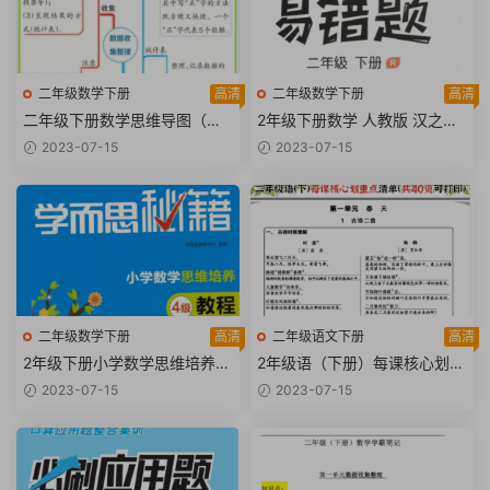
二年级数学下册
高清
二年级数学下册
高清
二年级下册数学思维导图（人
2年级下册数学 人教版 汉之简
教版）【9页PDF文档】
黄冈易错题二下数学【97页PD
2023-07-15
2023-07-15
F文档】
二年级数学下册
高清
二年级语文下册
高清
2年级下册小学数学思维培养
2年级语（下册）每课核心划重
（学而思内部版本）【167页P
点清单：共40页囊括所有的考
2023-07-15
2023-07-15
DF文档】
点【40页PDF文档】