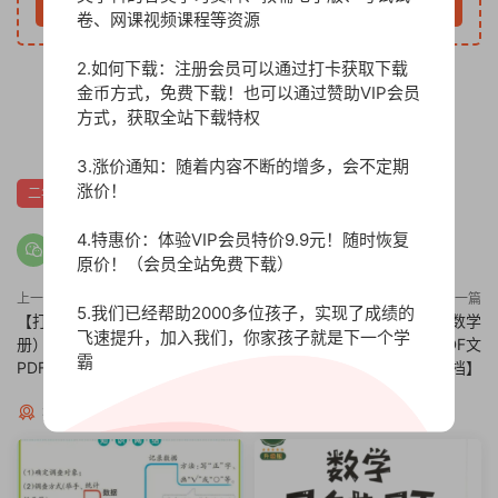
立即购买
卷、网课视频课程等资源
2.如何下载：注册会员可以通过打卡获取下载
金币方式，免费下载！也可以通过赞助VIP会员
方式，获取全站下载特权
0
3.涨价通知：随着内容不断的增多，会不定期
涨价！
二年级语文上册
生字表组词
部编版
4.特惠价：体验VIP会员特价9.9元！随时恢复
原价！（会员全站免费下载）
上一篇
下一篇
5.我们已经帮助2000多位孩子，实现了成绩的
【打印版】部编版二年级（上
【打印版】小学二年级上册数学
飞速提升，加入我们，你家孩子就是下一个学
册）语文期末知识点汇总【24页
应用题200题含答案【17页PDF文
霸
PDF文档】
档】
猜你喜欢