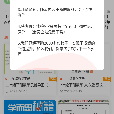
3.涨价通知：随着内容不断的增多，会不定期
上一篇
下一篇
涨价！
【打印版】一线调研卷2年级下册
【打印版】【教师用书 整书】
苏教版数学【42页PDF文档】
2021春一遍过-数学-人教版-2年
4.特惠价：体验VIP会员特价9.9元！随时恢复
级【82页PDF文档】
原价！（会员全站免费下载）
猜你喜欢
5.我们已经帮助2000多位孩子，实现了成绩的
飞速提升，加入我们，你家孩子就是下一个学
霸
二年级数学下册
高清
二年级数学下册
高清
二年级下册数学思维导图（人
2年级下册数学 人教版 汉之简
教版）【9页PDF文档】
黄冈易错题二下数学【97页PD
2023-07-15
2023-07-15
F文档】