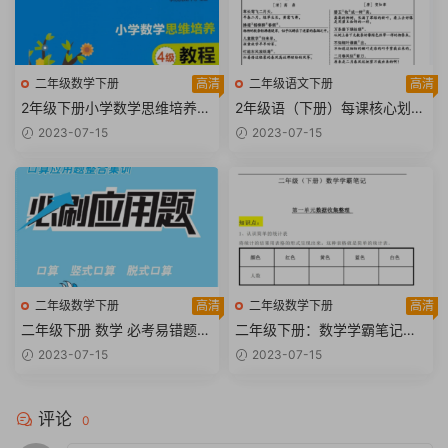
二年级数学下册
高清
二年级语文下册
高清
2年级下册小学数学思维培养
2年级语（下册）每课核心划重
（学而思内部版本）【167页P
点清单：共40页囊括所有的考
2023-07-15
2023-07-15
DF文档】
点【40页PDF文档】
二年级数学下册
高清
二年级数学下册
高清
二年级下册 数学 必考易错题
二年级下册：数学学霸笔记【2
+必刷应用题汇总【30页PDF
6页PDF文档】
2023-07-15
2023-07-15
文档】
评论
0