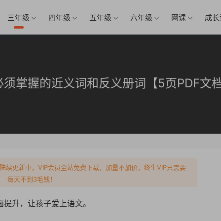
三年级
四年级
五年级
六年级
网课
成长
须掌握的近义词和反义册词【5页PDF文
陆续更新中，VIP会员全站免费下载，加量不加价，终生VIP只需要
每天不到3毛钱！
全面提升，让孩子爱上语文。