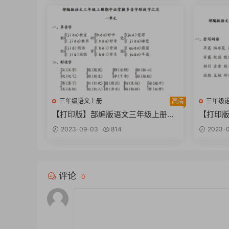
三年级语文上册
高清
三年级
【打印版】部编版语文三年级上册期
【打印
中必掌握多音字形近字汇总【3页PD
中必掌握
2023-09-03
814
2023-0
F文档】
F文档】
评论
0