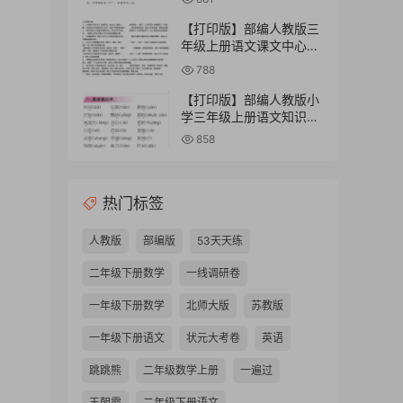
【打印版】部编人教版三
年级上册语文课文中心思
想汇总【3页PDF文档】
788
【打印版】部编人教版小
学三年级上册语文知识点
汇总-人教版三上语文知识
858
点汇总【32页PDF文档】
热门标签
人教版
部编版
53天天练
二年级下册数学
一线调研卷
一年级下册数学
北师大版
苏教版
一年级下册语文
状元大考卷
英语
跳跳熊
二年级数学上册
一遍过
王朝霞
二年级下册语文