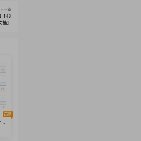
下一篇
【49
F文档】
高清
全册
档】