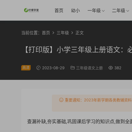
首页
幼小
一年级
二年级
当前位置：
首页
三年级
正文
【打印版】小学三年级上册语文：必
高清
2023-08-29
三年级语文上册
382
重要通知：2023年新学期各类教辅资料
查漏补缺,夯实基础,巩固课后学习的知识点,做到