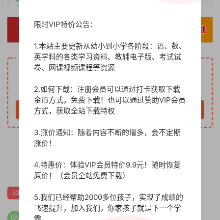
限时VIP特价公告：
1.本站主要更新从幼小到小学各阶段：语、数、
英学科的各类学习资料、教辅电子版、考试试
资源下载
卷、网课视频课程等资源
5
下载价格
金币
2.如何下载：注册会员可以通过打卡获取下载
VIP免费
金币方式，免费下载！也可以通过赞助VIP会员
方式，获取全站下载特权
立即购买
3.涨价通知：随着内容不断的增多，会不定期
涨价！
4.特惠价：体验VIP会员特价9.9元！随时恢复
0
原价！（会员全站免费下载）
53天天练
53天天练答案解析
三年级下册
人教版数学
5.我们已经帮助2000多位孩子，实现了成绩的
飞速提升，加入我们，你家孩子就是下一个学
霸