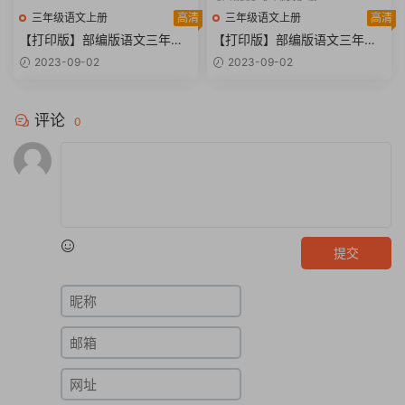
三年级语文上册
高清
三年级语文上册
高清
【打印版】部编版语文三年级
【打印版】部编版语文三年级
上册期中必掌握重点默写词语
上册期中易读错写错字汇总【3
2023-09-02
2023-09-02
汇总【3页PDF文档】
页PDF文档】
评论
0
提交