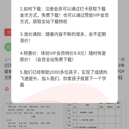
2.如何下载：注册会员可以通过打卡获取下载
金币方式，免费下载！也可以通过赞助VIP会员
0
方式，获取全站下载特权
3年级单元月考期中期末
状元大考卷
苏教版
3.涨价通知：随着内容不断的增多，会不定期
涨价！
4.特惠价：体验VIP会员特价9.9元！随时恢复
原价！（会员全站免费下载）
上一篇
下一篇
[打印版]状元大考卷西师大版3年
【打印版】状元大考卷人教版3年
级单元月考期中期末【48页PDF
级单元月考期中期末【54页PDF
5.我们已经帮助2000多位孩子，实现了成绩的
文档】
文档】
飞速提升，加入我们，你家孩子就是下一个学
霸
猜你喜欢