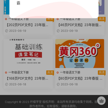
霸
一年级语文下册
高清
一年级语文下册
高清
【202页PDF文件】23年版
【46页PDF文档】23年新版曲
《密解1对1》新教程：一年级
一线《53全优卷》新题型版一
2023-06-19
2023-06-19
下册部编版语文课堂学习资料
年级下册人教版语文
一年级语文下册
高清
一年级语文下册
高清
【168页PDF文件】23年新版
【80页PDF文档】23年春版 部
一年级下册语文小学生创新学
编版语文一年级下册《黄冈36
2023-06-18
2023-06-18
习课堂笔记
0定制课时》课后练习题资料
Copyright © 2023 柠檬学堂 版权声明：本站所有资源均收集于网络，版权归
原作者所有，如有侵权，请联系删除。