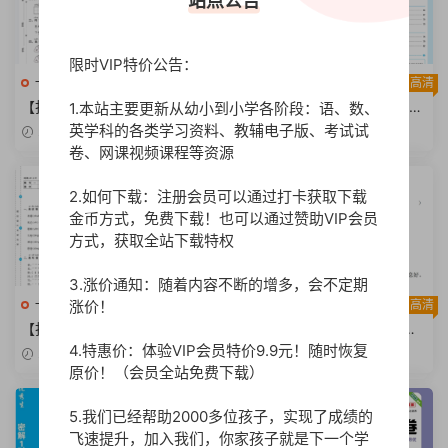
站点公告
限时VIP特价公告：
一年级语文下册
高清
一年级语文下册
高清
【打印版】2023新版 53天天
[打印版]2023新版 一年级下册
1.本站主要更新从幼小到小学各阶段：语、数、
练一年级下册语文 测评卷含答
语文 53天天练预习单电子版
英学科的各类学习资料、教辅电子版、考试试
2023-06-23
2023-06-23
案 电子版 【 22页PDF文档】
【 91页PDF文档】
卷、网课视频课程等资源
2.如何下载：注册会员可以通过打卡获取下载
金币方式，免费下载！也可以通过赞助VIP会员
方式，获取全站下载特权
3.涨价通知：随着内容不断的增多，会不定期
涨价！
一年级语文下册
高清
一年级语文下册
高清
【打印版】一线调研卷1年级下
【打印版】【精品】部编版语
册人教版语文【49页PDF文
文一年级下册期中测试卷（含
4.特惠价：体验VIP会员特价9.9元！随时恢复
2023-06-23
2023-06-21
档】
答案）【6页PDF文档】
原价！（会员全站免费下载）
5.我们已经帮助2000多位孩子，实现了成绩的
飞速提升，加入我们，你家孩子就是下一个学