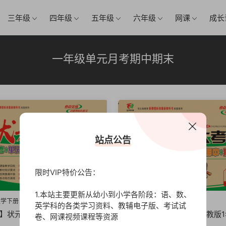
三年级
四年级
五年级
六年级
网课
成长
一年级单元月考期中期末
站点公告
限时VIP特价公告：
1.本站主要更新从幼小到小学各阶段：语、数、
数学下册
高清
一年级数学下册
英学科的各类学习资料、教辅电子版、考试试
】状元大考卷苏教版1年级单元
【打印版】状元大考卷人教版1
卷、网课视频课程等资源
期末【54页PDF文档】
月考期中期末【54页PDF文档