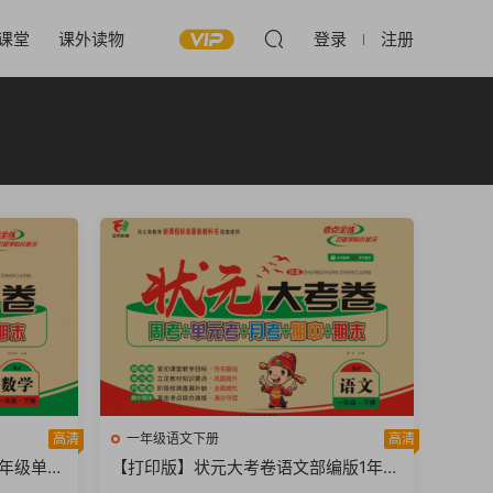
课堂
课外读物
登录
注册
高清
一年级语文下册
高清
年级单元
【打印版】状元大考卷语文部编版1年级
】
单元月考期中期末【59页PDF文档】