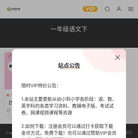
一年级语文下
站点公告
限时VIP特价公告：
一年级语文下册
高清
1.本站主要更新从幼小到小学各阶段：语、数、
【免费】23年版人教语文一下
英学科的各类学习资料、教辅电子版、考试试
《黄冈小状元练重点》培优同
2023-06-18
卷、网课视频课程等资源
步作业-答案解析【33页PDF文
档】
2.如何下载：注册会员可以通过打卡获取下载
金币方式，免费下载！也可以通过赞助VIP会员
Copyright © 2023 柠檬学堂 版权声明：本站所有资源均收集于网络，版权归