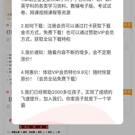
英学科的各类学习资料、教辅电子版、考试试
卷、网课视频课程等资源
三年级语文上册
高清
三年级语文上册
高清
2.如何下载：注册会员可以通过打卡获取下载
金币方式，免费下载！也可以通过赞助VIP会员
打印版】小学三年级上册古诗
【打印版】小学三年级上册部
背诵及语文园地重点知识点复
编版试题卷含答案：语文期中
方式，获取全站下载特权
2023-08-29
2023-08-11
习【49页PDF文档】
真题密卷.3【6页PDF文档】
3.涨价通知：随着内容不断的增多，会不定期
涨价！
4.特惠价：体验VIP会员特价9.9元！随时恢复
原价！（会员全站免费下载）
5.我们已经帮助2000多位孩子，实现了成绩的
三年级语文上册
高清
三年级语文上册
高清
飞速提升，加入我们，你家孩子就是下一个学
【打印版】小学三年级上册部
【打印版】小学三年级上册部
霸
编版试题卷含答案：语文期中
编版试题卷含答案：语文期中
2023-08-11
2023-08-10
真题密卷.6【9页DOC文档】
真题密卷【6页DOC文档】