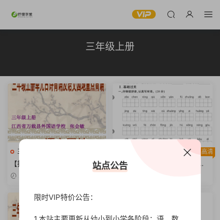
三年级上册
三年级语文上册
高清
三年级语文上册
高清
【打印版】三年级上册古诗背
【打印版】小学三年级上册部
站点公告
诵及语文园地重点复习【49页
编版试题卷含答案：语文全册
2023-09-01
2023-08-31
PDF文档】
黄冈密卷（单元.期中.专项.期
末)【72页PDF文档】
限时VIP特价公告：
1.本站主要更新从幼小到小学各阶段：语、数、