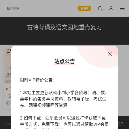
古诗背诵及语文园地重点复习
站点公告
限时VIP特价公告：
三年级语文上册
高清
1.本站主要更新从幼小到小学各阶段：语、数、
【打印版】三年级上册古诗背
英学科的各类学习资料、教辅电子版、考试试
诵及语文园地重点复习【49页
2023-09-01
卷、网课视频课程等资源
PDF文档】
2.如何下载：注册会员可以通过打卡获取下载
金币方式，免费下载！也可以通过赞助VIP会员
Copyright © 2023 柠檬学堂 版权声明：本站所有资源均收集于网络，版权归