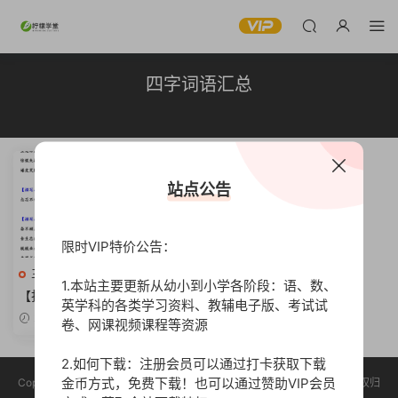
四字词语汇总
站点公告
限时VIP特价公告：
三年级语文上册
高清
1.本站主要更新从幼小到小学各阶段：语、数、
【打印版】小学三年级上册语
英学科的各类学习资料、教辅电子版、考试试
文作文常用描写各类类型：四
2023-08-15
卷、网课视频课程等资源
字词语汇总【5页PDF文档】
2.如何下载：注册会员可以通过打卡获取下载
金币方式，免费下载！也可以通过赞助VIP会员
Copyright © 2023 柠檬学堂 版权声明：本站所有资源均收集于网络，版权归