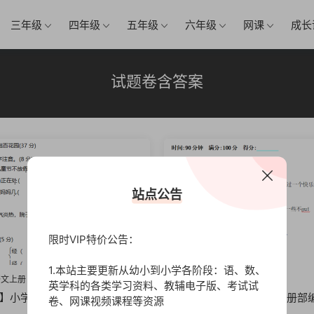
三年级
四年级
五年级
六年级
网课
成长
试题卷含答案
站点公告
限时VIP特价公告：
1.本站主要更新从幼小到小学各阶段：语、数、
语文上册
高清
三年级语文上册
英学科的各类学习资料、教辅电子版、考试试
】小学三年级上册部编版试题
【打印版】小学三年级上册部
卷、网课视频课程等资源
：语文期中真题密卷.6【9页D
卷含答案：语文期中真题密卷【