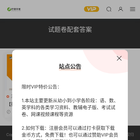
试题卷配套答案
站点公告
限时VIP特价公告：
三年级语文下册
高清
1.本站主要更新从幼小到小学各阶段：语、数、
【打印版】2023新版 三年级下
英学科的各类学习资料、教辅电子版、考试试
册语文 53天天练 练习卷 试题
2023-07-23
卷、网课视频课程等资源
卷配套答案全解全析 电子版
【42页PDF文档】
2.如何下载：注册会员可以通过打卡获取下载
金币方式，免费下载！也可以通过赞助VIP会员
Copyright © 2023 柠檬学堂 版权声明：本站所有资源均收集于网络，版权归