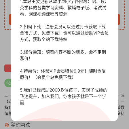
1.本站主要更新从幼小到小学各阶段：语、数、
英学科的各类学习资料、教辅电子版、考试试
VIP免费
卷、网课视频课程等资源
立即购买
2.如何下载：注册会员可以通过打卡获取下载
金币方式，免费下载！也可以通过赞助VIP会员
方式，获取全站下载特权
0
3.涨价通知：随着内容不断的增多，会不定期
涨价！
一年级语文下册
全册知识点归纳
统编版
4.特惠价：体验VIP会员特价9.9元！随时恢复
原价！（会员全站免费下载）
5.我们已经帮助2000多位孩子，实现了成绩的
上一篇
下一篇
飞速提升，加入我们，你家孩子就是下一个学
【202页PDF文件】23年版《密
【186页PDF文件】23年新版：一
霸
解1对1》新教程：一年级下册部
年级下册《密解1对1》人教版数
编版语文课堂学习资料
学辅导学习资料
猜你喜欢