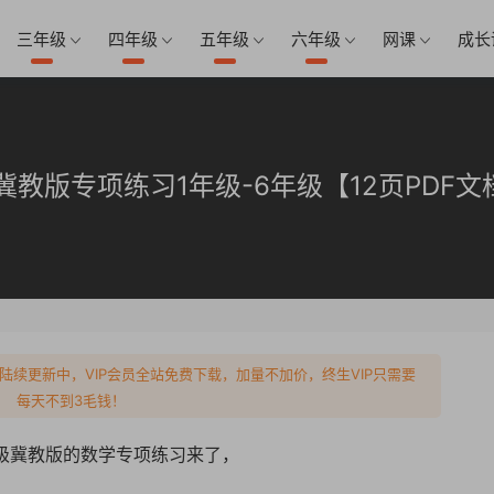
三年级
四年级
五年级
六年级
网课
成长
冀教版专项练习1年级-6年级【12页PDF文
陆续更新中，VIP会员全站免费下载，加量不加价，终生VIP只需要
每天不到3毛钱！
年级冀教版的数学专项练习来了，