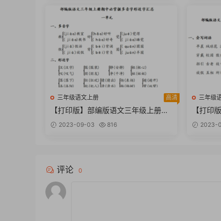
三年级语文上册
高清
三年级
【打印版】部编版语文三年级上册期
【打印
中必掌握多音字形近字汇总【3页PD
中必掌握
2023-09-03
816
2023-0
F文档】
F文档】
评论
0