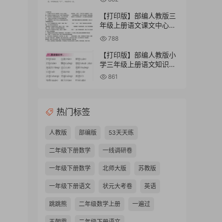
【打印版】部编人教版三
年级上册语文课文中心思
想汇总【3页PDF文档】
788
【打印版】部编人教版小
学三年级上册语文知识点
汇总-人教版三上语文知识
861
点汇总【32页PDF文档】
热门标签
人教版
部编版
53天天练
二年级下册数学
一线调研卷
一年级下册数学
北师大版
苏教版
一年级下册语文
状元大考卷
英语
跳跳熊
二年级数学上册
一遍过
王朝霞
二年级下册语文