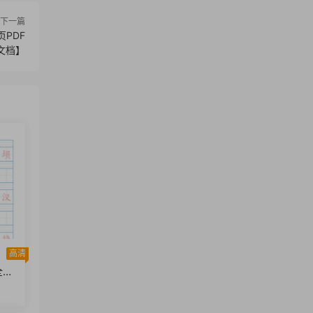
下一篇
页PDF
文档】
高清
全册
档】